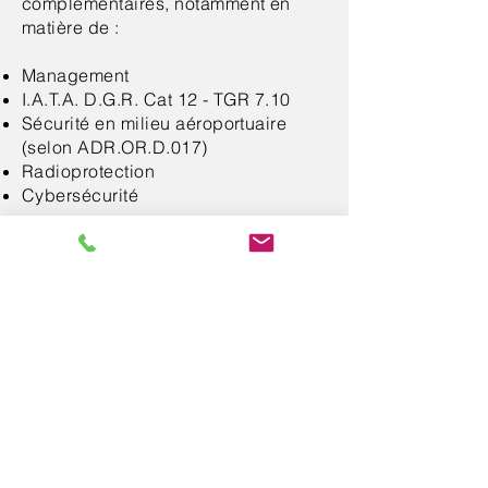
complémentaires, notamment en
matière de :​​
Management
I.A.T.A. D.G.R. Cat 12 - TGR 7.10
Sécurité en milieu aéroportuaire
(selon ADR.OR.D.017)
Radioprotection
Cybersécurité
< Retour
Contacter nos équipes
Veuillez saisir votre Nom
Votre e-mail